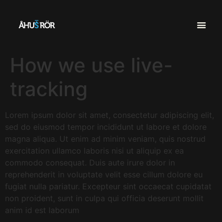
How we use live-
tracking
Lorem ipsum dolor sit amet, consectetur adipiscing elit,
sed do eiusmod tempor incididunt ut labore et dolore
magna aliqua. Ut enim ad minim veniam, quis nostrud
exercitation ullamco laboris nisi ut aliquip ex ea
commodo consequat. Duis aute irure dolor in
reprehenderit in voluptate velit esse cillum dolore eu
fugiat nulla pariatur. Excepteur sint occaecat cupidatat
non proident, sunt in culpa qui officia deserunt mollit
anim id est laborum